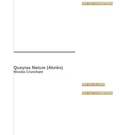
Voir sur GoogleMaps
Queyras Nature (Abriès)
Nicolas Crunchant
Voir sur la carte
Voir sur GoogleMaps