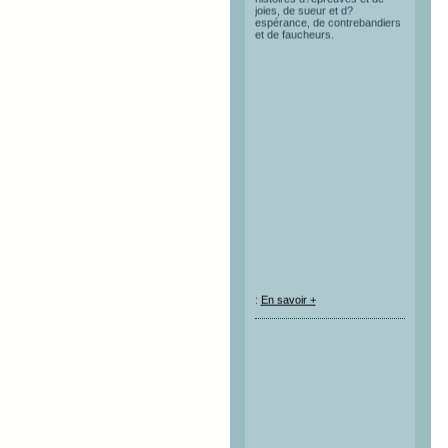
joies, de sueur et d?
espérance, de contrebandiers
et de faucheurs.
:
En savoir +