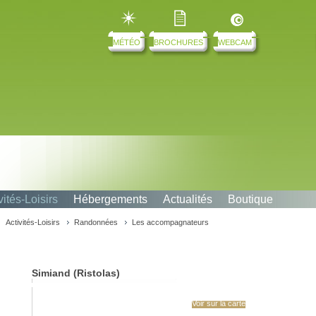
MÉTÉO
BROCHURES
WEBCAM
vités-Loisirs
Hébergements
Actualités
Boutique
Activités-Loisirs
Randonnées
Les accompagnateurs
rs
Simiand (Ristolas)
Voir sur la carte