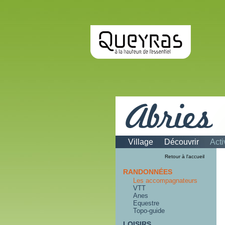
Village
Découvrir
Acti
Les
Retour à l'accueil
accompagnateu
RANDONNÉES
Les accompagnateurs
VTT
Anes
Equestre
Topo-guide
LOISIRS