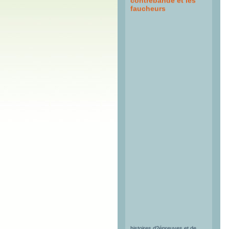
faucheurs
Il était une fois... Une
montagne qui raconte des
histoires d?épreuves et de