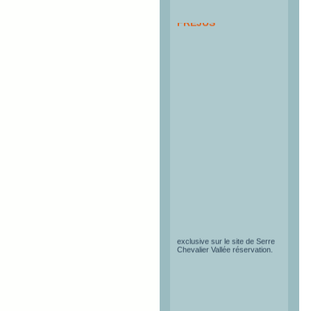
PASS TUNNEL DU
FREJUS
Les pass à tarif réduit pour le
tunnel du Fréjus sont en vente
exclusive sur le site de Serre
Chevalier Vallée réservation.