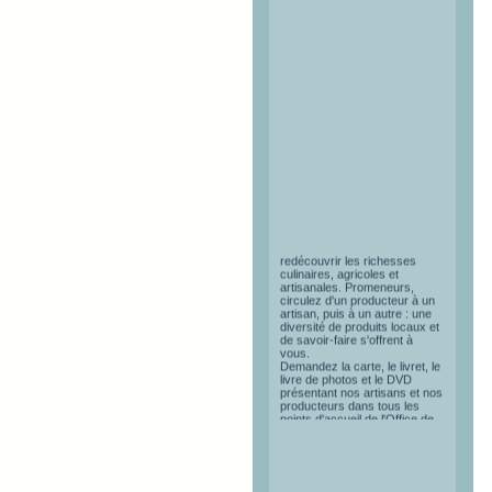
Route des Saveurs &
Savoirs
Cette route de découvertes
vous invite à venir explorer ou
redécouvrir les richesses
culinaires, agricoles et
artisanales. Promeneurs,
circulez d'un producteur à un
artisan, puis à un autre : une
diversité de produits locaux et
de savoir-faire s'offrent à
vous.
Demandez la carte, le livret, le
livre de photos et le DVD
présentant nos artisans et nos
producteurs dans tous les
points d'accueil de l'Office de
Tourisme du Queyras.