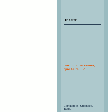
:
En savoir +
Où manger, où
dormir, que visiter,
que faire ...?
Restaurants, Hébergements,
Activités, Offices de Tourisme,
Commerces, Urgences,
Taxis...