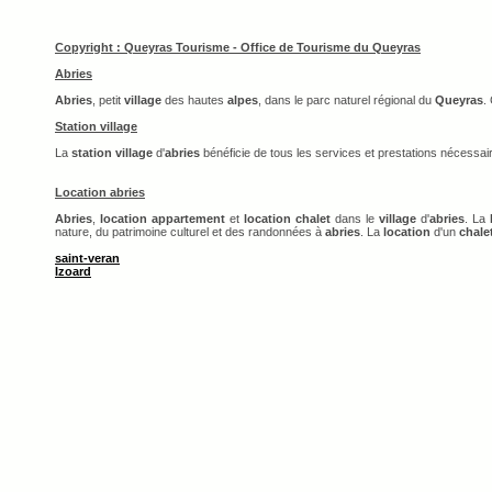
Copyright : Queyras Tourisme - Office de Tourisme du Queyras
Abries
Abries
, petit
village
des hautes
alpes
, dans le parc naturel régional du
Queyras
.
Station village
La
station village
d'
abries
bénéficie de tous les services et prestations nécessai
Location abries
Abries
,
location appartement
et
location chalet
dans le
village
d'
abries
. La
nature, du patrimoine culturel et des randonnées à
abries
. La
location
d'un
chale
saint-veran
Izoard