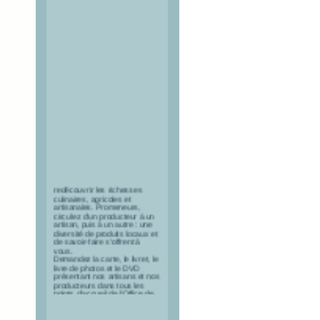
Route des Saveurs &
Savoirs
Cette route de découvertes
vous invite à venir explorer ou
redécouvrir les richesses
culinaires, agricoles et
artisanales. Promeneurs,
circulez d'un producteur à un
artisan, puis à un autre : une
diversité de produits locaux et
de savoir-faire s'offrent à
vous.
Demandez la carte, le livret, le
livre de photos et le DVD
présentant nos artisans et nos
producteurs dans tous les
points d'accueil de l'Office de
Tourisme du Queyras.