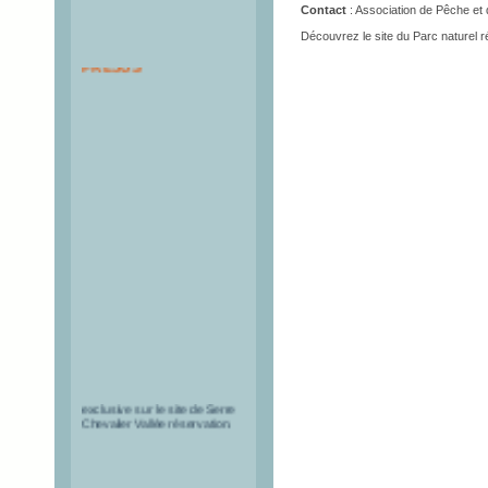
Contact
: Association de Pêche et d
Découvrez le site du Parc naturel 
PASS TUNNEL DU
FREJUS
Les pass à tarif réduit pour le
tunnel du Fréjus sont en vente
exclusive sur le site de Serre
Chevalier Vallée réservation.