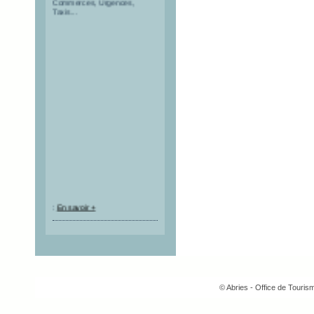
Taxis...
:
En savoir +
© Abries - Office de Touri