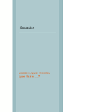
:
En savoir +
Où manger, où
dormir, que visiter,
que faire ...?
Restaurants, Hébergements,
Activités, Offices de Tourisme,
Commerces, Urgences,