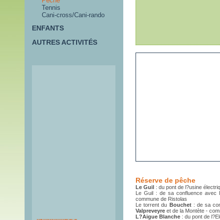
Pêche
Tennis
Cani-cross/Cani-rando
ENFANTS
AUTRES ACTIVITÉS
Réserve de pêche
Le Guil
: du pont de l?usine électr
Le Guil : de sa confluence avec 
commune de Ristolas
Le torrent du
Bouchet
: de sa con
Itinéraires de
Valpreveyre
et de la Montète - co
randonnées
L?Aigue Blanche
: du pont de l?E