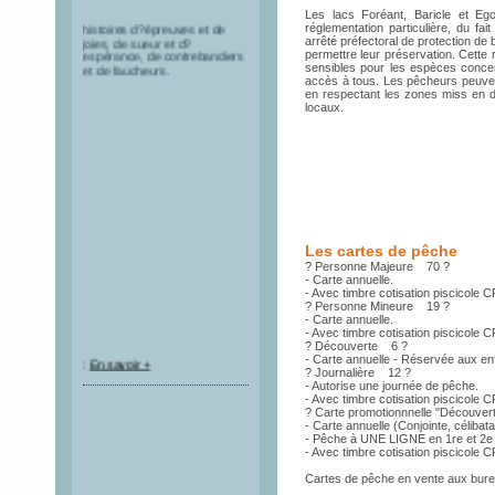
montagne qui raconte des
Les lacs Foréant, Baricle et E
histoires d?épreuves et de
réglementation particulière, du f
joies, de sueur et d?
arrêté préfectoral de protection de
espérance, de contrebandiers
permettre leur préservation. Cette
et de faucheurs.
sensibles pour les espèces concer
accès à tous. Les pêcheurs peuven
en respectant les zones miss en dé
locaux.
Les cartes de pêche
? Personne Majeure 70 ?
- Carte annuelle.
- Avec timbre cotisation piscicole
? Personne Mineure 19 ?
- Carte annuelle.
- Avec timbre cotisation piscicole 
? Découverte 6 ?
:
En savoir +
- Carte annuelle - Réservée aux en
? Journalière 12 ?
- Autorise une journée de pêche.
- Avec timbre cotisation piscicole C
? Carte promotionnnelle "Découve
- Carte annuelle (Conjointe, célibata
- Pêche à UNE LIGNE en 1re et 2e
- Avec timbre cotisation piscicole
Cartes de pêche en vente aux bureau