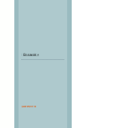
:
En savoir +
Route des Saveurs &
Savoirs