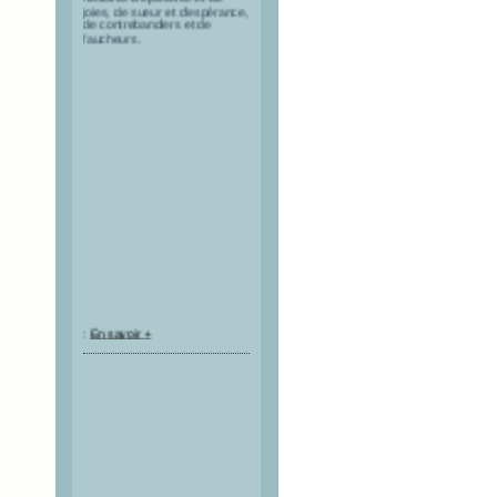
joies, de sueur et d’espérance,
de contrebandiers et de
faucheurs.
:
En savoir +