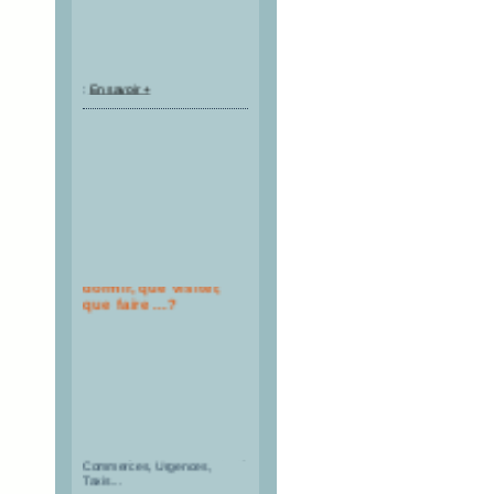
:
En savoir +
Où manger, où
dormir, que visiter,
que faire ...?
Restaurants, Hébergements,
Activités, Offices de Tourisme,
Commerces, Urgences,
Taxis...