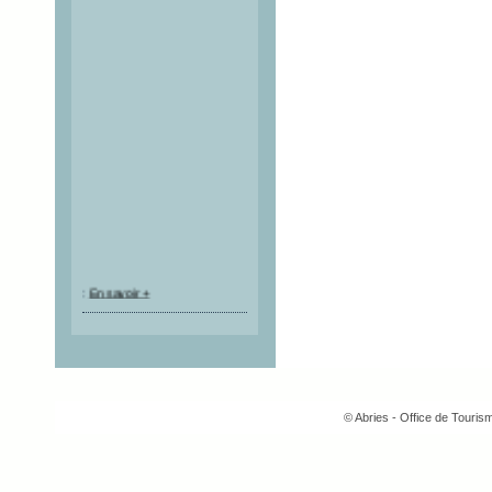
:
En savoir +
© Abries - Office de Touri