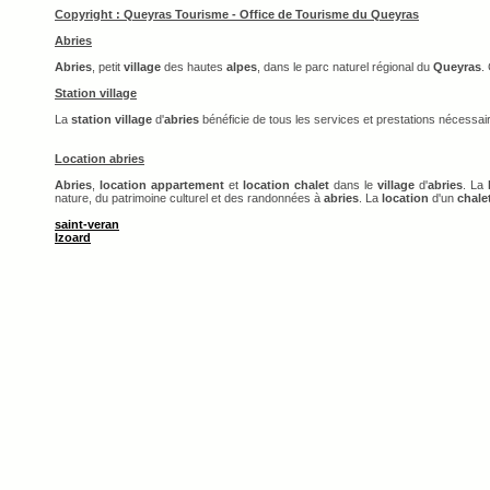
Copyright : Queyras Tourisme - Office de Tourisme du Queyras
Abries
Abries
, petit
village
des hautes
alpes
, dans le parc naturel régional du
Queyras
.
Station village
La
station village
d'
abries
bénéficie de tous les services et prestations nécessai
Location abries
Abries
,
location appartement
et
location chalet
dans le
village
d'
abries
. La
nature, du patrimoine culturel et des randonnées à
abries
. La
location
d'un
chale
saint-veran
Izoard