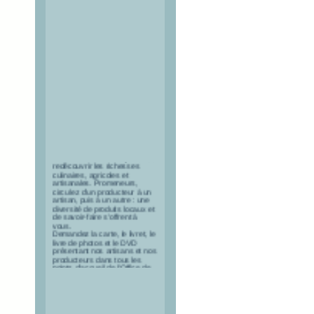
Cette route de découvertes
vous invite à venir explorer ou
redécouvrir les richesses
culinaires, agricoles et
artisanales. Promeneurs,
circulez d'un producteur à un
artisan, puis à un autre : une
diversité de produits locaux et
de savoir-faire s'offrent à
vous.
Demandez la carte, le livret, le
livre de photos et le DVD
présentant nos artisans et nos
producteurs dans tous les
points d'accueil de l'Office de
Tourisme du Queyras.