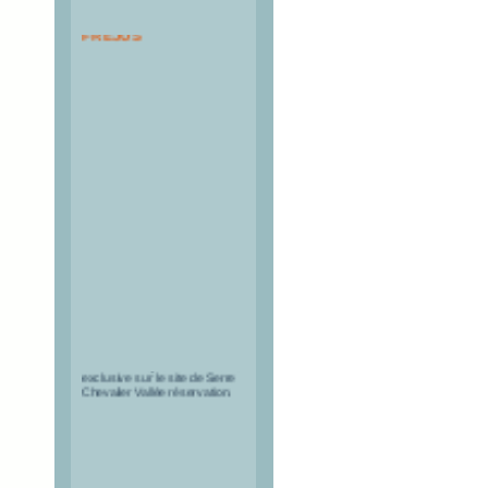
PASS TUNNEL DU
FREJUS
Les pass à tarif réduit pour le
tunnel du Fréjus sont en vente
exclusive sur le site de Serre
Chevalier Vallée réservation.