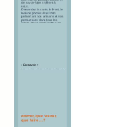
de savoir-faire s'offrent à
vous.
Demandez la carte, le livret, le
livre de photos et le DVD
présentant nos artisans et nos
producteurs dans tous les
points d'accueil de l'Office de
Tourisme du Queyras.
:
En savoir +
Où manger, où
dormir, que visiter,
que faire ...?