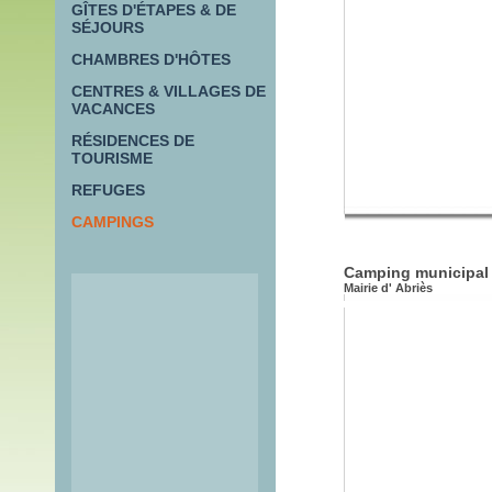
GÎTES D'ÉTAPES & DE
SÉJOURS
CHAMBRES D'HÔTES
CENTRES & VILLAGES DE
VACANCES
RÉSIDENCES DE
TOURISME
REFUGES
CAMPINGS
Camping municipal 
Mairie d' Abriès