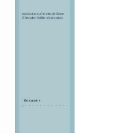
Les pass à tarif réduit pour le
tunnel du Fréjus sont en vente
exclusive sur le site de Serre
Chevalier Vallée réservation.
:
En savoir +