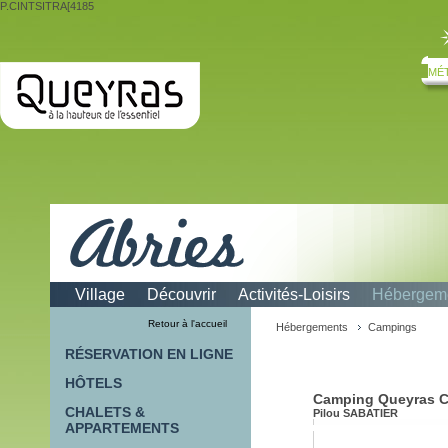
P.CINTSITRA[4185
MÉ
Village
Découvrir
Activités-Loisirs
Hébergem
Campings
Retour à l'accueil
Hébergements
Campings
RÉSERVATION EN LIGNE
HÔTELS
Camping Queyras 
CHALETS &
Pilou SABATIER
APPARTEMENTS