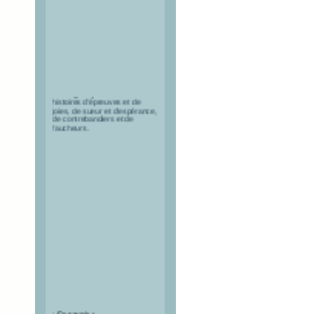
Il était une fois... Une
montagne qui raconte des
histoires d’épreuves et de
joies, de sueur et d’espérance,
de contrebandiers et de
faucheurs.
:
En savoir +