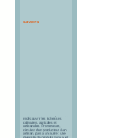
Route des Saveurs &
Savoirs
Cette route de découvertes
vous invite à venir explorer ou
redécouvrir les richesses
culinaires, agricoles et
artisanales. Promeneurs,
circulez d'un producteur à un
artisan, puis à un autre : une
diversité de produits locaux et