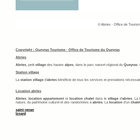
© Abries - Office de Touri
Copyright : Queyras Tourisme - Office de Tourisme du Queyras
Abries
Abries
, petit
village
des hautes
alpes
, dans le parc naturel régional du
Queyras
.
Station village
La
station village
d'
abries
bénéficie de tous les services et prestations nécessai
Location abries
Abries
,
location appartement
et
location chalet
dans le
village
d'
abries
. La
nature, du patrimoine culturel et des randonnées à
abries
. La
location
d'un
chale
saint-veran
Izoard